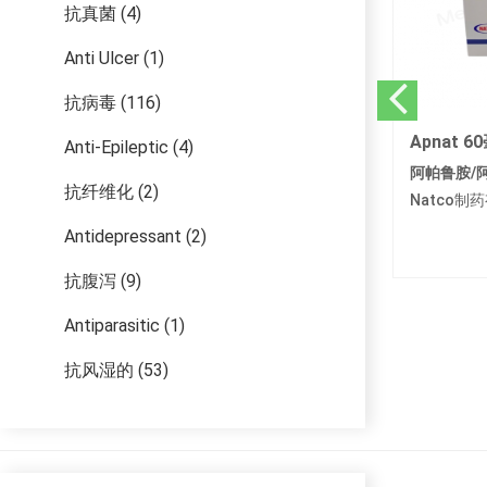
抗真菌 (4)
Anti Ulcer (1)
抗病毒 (116)
Apnat 60毫克
Bical 5
Anti-Epileptic (4)
阿帕鲁胺/阿帕他胺
比卡鲁胺
抗纤维化 (2)
Natco制药有限公司
孟加拉碧康
Antidepressant (2)
抗腹泻 (9)
Antiparasitic (1)
抗风湿的 (53)
皮肤科 (13)
肾脏病学 (27)