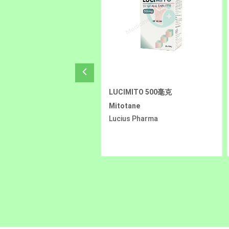
IMITO 500毫克
LuciRes 100毫克 / 60毫克 / 80毫
克
tane
Resmetirom
us Pharma
Lucius Pharma