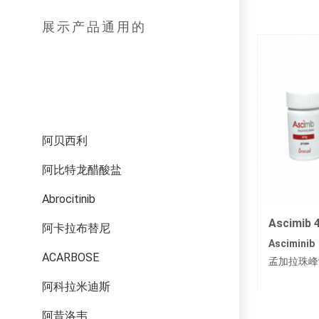
腫瘤學 (785)
展示产品通用的
其他疾病 (473)
阿贝西利
阿比特龙醋酸盐
Abrocitinib
Ascimib
阿卡拉布替尼
Asciminib
ACARBOSE
孟加拉珠峰
阿科拉米迪斯
阿昔洛韦