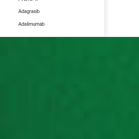
Adagrasib
Adalimumab
Adapalene
ADEFOVIR DIPIVOXIL
阿法替尼
Ailetinib/艾樂替尼
Its easy to
company wh
Alogliptin Benzoate
阿博利布
Ambrisentan
AMIFOSTINE
Amiodarone