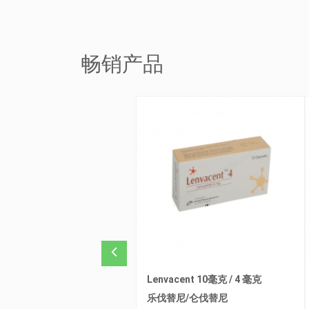
畅销产品
acent 10毫克 / 4 毫克
Lucipral 100毫克
替尼/仑伐替尼
Pralsetinib