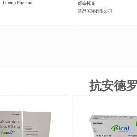
维奈托克
奥希替尼/奥西替尼
耀品国际有限公司
孟加拉碧康制药
抗安德