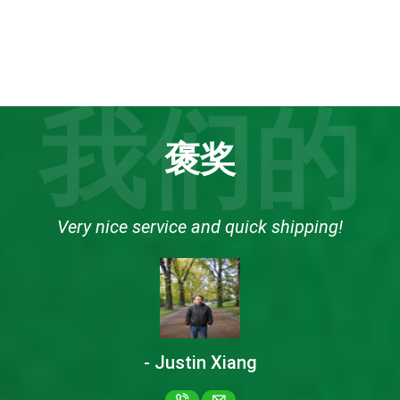
我们的
褒奖
 order Sofosvel from this company. Very trustful, a
ich cares a lot for their customer. I received my pa
Philippines after 7days.
- Klaus Scholz