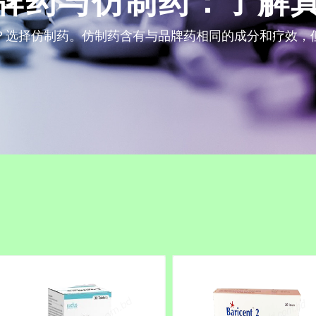
打破药品可负担性的障
供
品
药
线
在