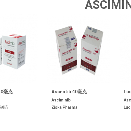
ASCIMI
 40毫克
Ascentib 40毫克
Lu
Asciminib
Asc
制药
Ziska Pharma
Luc