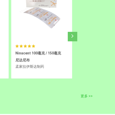
Sotoxen 120毫克
AMG510/索托拉西布
赛哌替尼 40毫克
孟加拉珠峰制药
LOXO 292/塞尔帕替尼
孟加拉珠峰制药
更多 >>