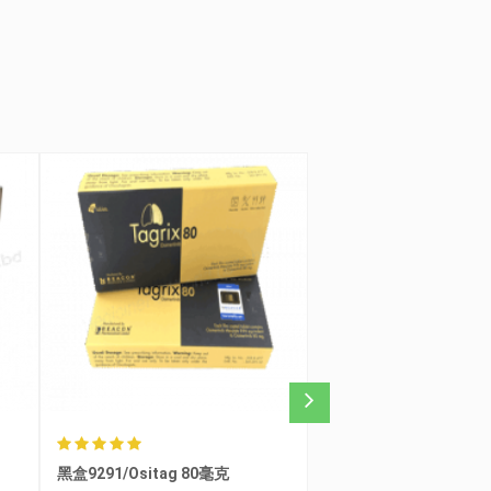
Ibrutix/ Ibrucon 140毫
Crizocent 250毫克
伊布替尼/依鲁替尼