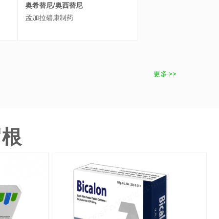
孟加拉碧康制药
克唑替尼/克挫替尼
孟家拉伊斯达制药
更多 >>
罗根