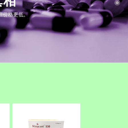
碍
应
服
务
,