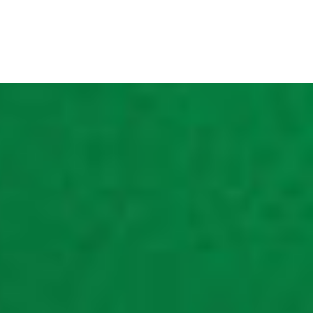
nd competent
rcel in the